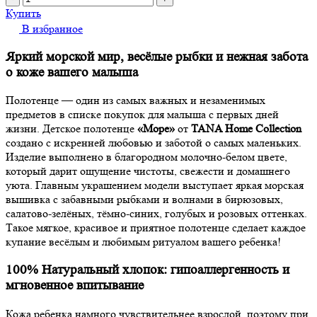
Купить
В избранное
Яркий морской мир, весёлые рыбки и нежная забота
о коже вашего малыша
Полотенце — один из самых важных и незаменимых
предметов в списке покупок для малыша с первых дней
жизни. Детское полотенце
«Море»
от
TANA Home Collection
создано с искренней любовью и заботой о самых маленьких.
Изделие выполнено в благородном молочно-белом цвете,
который дарит ощущение чистоты, свежести и домашнего
уюта. Главным украшением модели выступает яркая морская
вышивка с забавными рыбками и волнами в бирюзовых,
салатово-зелёных, тёмно-синих, голубых и розовых оттенках.
Такое мягкое, красивое и приятное полотенце сделает каждое
купание весёлым и любимым ритуалом вашего ребенка!
100% Натуральный хлопок: гипоаллергенность и
мгновенное впитывание
Кожа ребенка намного чувствительнее взрослой, поэтому при