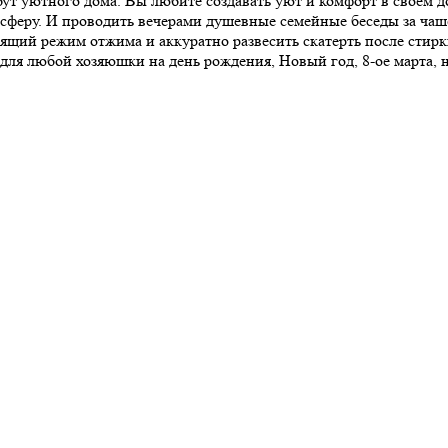
ибут уютного дома. Вы любите создавать уют и комфорт в своём 
сферу. И проводить вечерами душевные семейные беседы за чаш
ий режим отжима и аккуратно развесить скатерть после стирки.
для любой хозяюшки на день рождения, Новый год, 8-ое марта, 