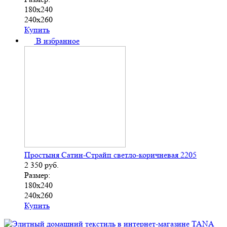
180х240
240х260
Купить
В избранное
Простыня Сатин-Страйп светло-коричневая 2205
2 350
руб.
Размер:
180х240
240х260
Купить