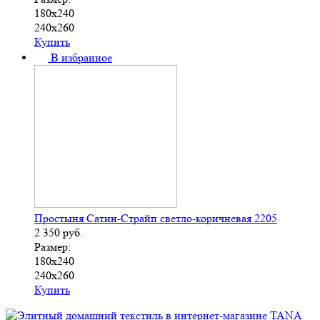
180х240
240х260
Купить
В избранное
Простыня Сатин-Страйп светло-коричневая 2205
2 350
руб.
Размер:
180х240
240х260
Купить