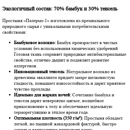
Экологичный состав: 70% бамбук и 30% тенсель
Простыня «Палермо-1» изготовлена из премиального
природного сырья с уникальными потребительскими
свойствами:
Бамбуковое волокно:
Бамбук произрастает в чистых
условиях без использования химических удобрений.
Готовая ткань сохраняет природные антибактериальные
свойства, отлично дышит и подавляет развитие
аллергенов.
Инновационный тенсель:
Натуральное волокно из
древесины эвкалипта придаёт махре шелковистую
гладкость, повышает износостойкость и дарит приятное
чувство прохлады.
Идеально для жарких ночей:
Сочетание бамбука и
тенселя дарит невероятно мягкое, волшебное
прикосновение к телу и обеспечивает идеальную
терморегуляцию в тёплое время года.
Оптимальная плотность (350 г/м²):
Простыня обладает
легкой, но пышной жаккардовой фактурой, быстро
сохнет и великолепно впитывает влагу.