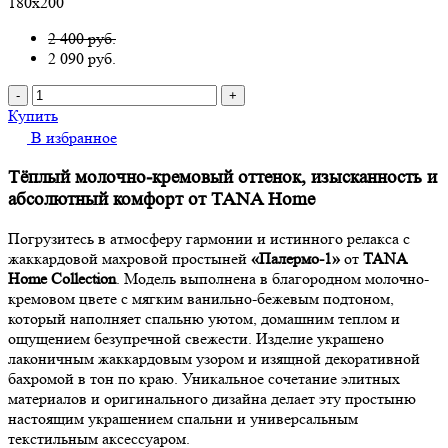
180х200
2 400 руб.
2 090
руб.
-
+
Купить
В избранное
Тёплый молочно-кремовый оттенок, изысканность и
абсолютный комфорт от TANA Home
Погрузитесь в атмосферу гармонии и истинного релакса с
жаккардовой махровой простыней
«Палермо-1»
от
TANA
Home Collection
. Модель выполнена в благородном молочно-
кремовом цвете с мягким ванильно-бежевым подтоном,
который наполняет спальню уютом, домашним теплом и
ощущением безупречной свежести. Изделие украшено
лаконичным жаккардовым узором и изящной декоративной
бахромой в тон по краю. Уникальное сочетание элитных
материалов и оригинального дизайна делает эту простыню
настоящим украшением спальни и универсальным
текстильным аксессуаром.