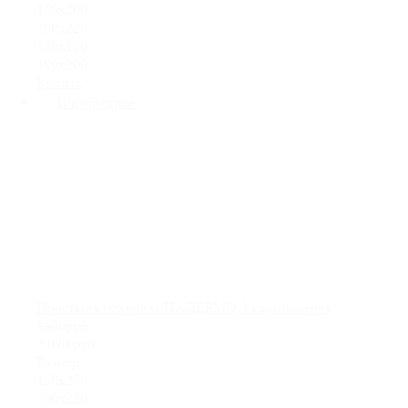
150х200
200х220
100х180
180х200
Купить
В избранное
Простыня махровая ПАЛЕРМО-1 светло-серая
5500руб.
2 090
руб.
Размер:
150х200
200х220