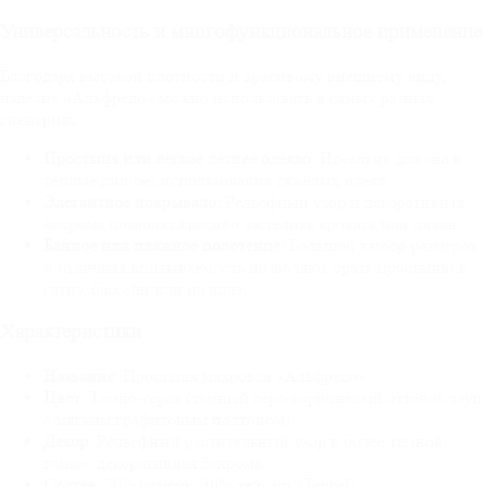
Универсальность и многофункциональное применение
Благодаря высокой плотности и красивому внешнему виду,
изделие «Альфредо» можно использовать в самых разных
сценариях:
Простыня или лёгкое летнее одеяло:
Идеальна для сна в
тёплые дни без использования тяжёлых одеял.
Элегантное покрывало:
Рельефный узор и декоративная
бахрома позволят красиво застелить кровать или диван.
Банное или пляжное полотенце:
Большой выбор размеров
и отличная впитываемость позволяют брать простыню в
сауну, бассейн или на пляж.
Характеристики
Название:
Простыня махровая «Альфредо»
Цвет:
Тёмно-серая (тёмный серо-коричневый оттенок тауп
с мягким графитовым подтоном)
Декор:
Рельефный растительный узор в более тёмной
гамме, декоративная бахрома
Состав:
70% бамбук, 30% тенсель (Tencel)