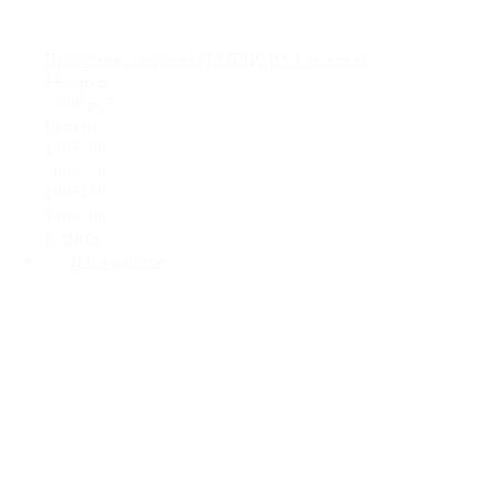
Простыня махровая ПАЛЕРМО-1 бежевая
5500руб.
2 090
руб.
Размер:
150х200
200х220
100х180
180х200
Купить
В избранное