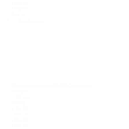
100х180
180х200
Купить
В избранное
Простыня махровая МЕЛИССА бежевая
5500руб.
2 090
руб.
Размер:
150х200
200х220
100х180
180х200