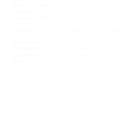
Плотность ткани:
350 г/м²
Тип ткани:
Махровый жаккард
Размеры на выбор:
90х150 см, 150х210 см, 200х220 см,
220х240 см
Назначение:
Простыня, покрывало, банное / пляжное
полотенце
Комплектация:
1 простыня
Особенности:
Гипоаллергенна, антибактериальная,
повышенная шелковистость, отличная терморегуляция
Бренд:
TANA Home Collection
Точная цветовая гамма, детали узора и глубина оттенков
готового изделия на изображении могут незначительно
отличаться от оригинала.
Подарите себе и своим близким царственный уют и нежность!
Закажите махровую простыню «Альфредо» от TANA Home
прямо сейчас с быстрой доставкой по всей России.
Дарите лучшее себе и своим близким вместе с Tana Home
Collection!
Другие товары из категории Простыни махровые