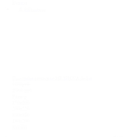
Купить
В избранное
Простыня махровая МЕЛИССА белая
5500руб.
2 090
руб.
Размер:
150х200
200х220
100х180
180х200
Купить