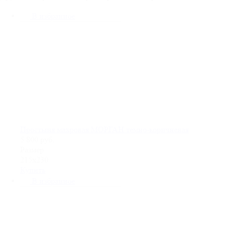
В избранное
Простыня махровая МОРГАН темно-коричневая
5 800
руб.
Размер:
215х230
Купить
В избранное