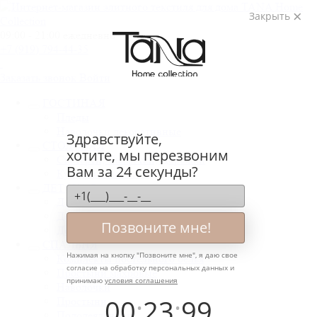
Закрыть
09:00 - 21:00 ежедневно
+7 (919) 794-44-35
Заказать звонок
Войти
ГОСТИНАЯ
Пледы
Наволочки декоративные
Здравствуйте,
СТОЛОВАЯ
хотите, мы перезвоним
Скатерти, Салфетки, Дорожки
Вам за 24 секунды?
Кухонные полотенца
ДЕТСКАЯ
Детское постельное белье
Детские полотенца
Позвоните мне!
Детские пледы
СПАЛЬНЯ
Нажимая на кнопку "
Позвоните мне
", я даю свое
Комплекты постельного белья
согласие на обработку персональных данных и
Простыни махровые
принимаю
условия соглашения
Наволочки
00
:
23
:
99
Простыни
Пододеяльники