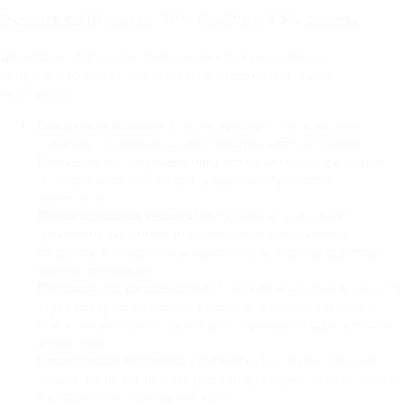
Экологичный состав: 70% бамбук и 30% тенсель
Простыня «Альфредо» изготовлена из премиального
природного сырья с уникальными потребительскими
свойствами:
Бамбуковое волокно:
Бамбук произрастает в чистых
условиях без использования химических удобрений.
Готовая ткань сохраняет природные антибактериальные
свойства, отлично дышит и подавляет развитие
аллергенов.
Инновационный тенсель:
Натуральное волокно из
древесины эвкалипта придаёт махре шелковистую
гладкость, повышает износостойкость и дарит приятное
чувство прохлады.
Идеально для жарких ночей:
Сочетание бамбука и тенселя
дарит невероятно мягкое, волшебное прикосновение к
телу и обеспечивает идеальную терморегуляцию в тёплое
время года.
Оптимальная плотность (350 г/м²):
Простыня обладает
легкой, но пышной жаккардовой фактурой, быстро сохнет
и великолепно впитывает влагу.