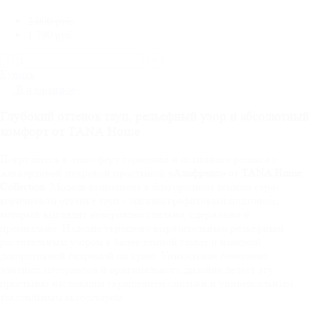
2 000 руб.
1 790
руб.
-
+
Купить
В избранное
Глубокий оттенок тауп, рельефный узор и абсолютный
комфорт от TANA Home
Погрузитесь в атмосферу гармонии и истинного релакса с
жаккардовой махровой простыней
«Альфредо»
от
TANA Home
Collection
. Модель выполнена в благородном тёмном серо-
коричневом оттенке тауп с мягким графитовым подтоном,
который выглядит невероятно стильно, сдержанно и
премиально. Изделие украшено выразительным рельефным
растительным узором в более тёмной гамме и изящной
декоративной бахромой по краю. Уникальное сочетание
элитных материалов и оригинального дизайна делает эту
простыню настоящим украшением спальни и универсальным
текстильным аксессуаром.