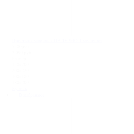
Простыня махровая ПАЛЕРМО-1 молочная
5500руб.
2 090
руб.
Размер:
150х200
200х220
100х180
180х200
Купить
В избранное