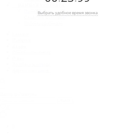
ВАННАЯ КОМНАТА
Полотенца
Выбрать удобное время звонка
Салфетки махровые
Наборы полотенец
Каталог
Новинки
Акции
Спецпредложения
О нас
Доставка и оплата
Адреса магазинов
Поиск по товарам
Найти
0
0