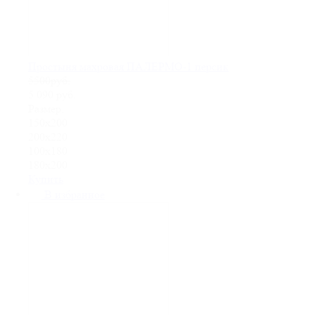
Простыня махровая ПАЛЕРМО-1 персик
5500руб.
5 090
руб.
Размер:
150х200
200х220
100х180
180х200
Купить
В избранное