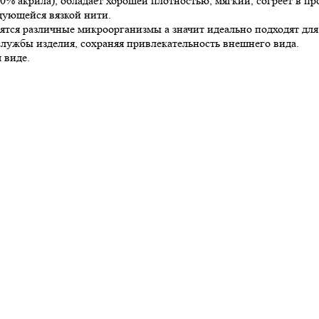
0% акрила), обладает хорошей плотностью, мягкий, согреет в пр
дующейся вязкой нити.
дятся различные микроорганизмы а значит идеально подходят для
службы изделия, сохраняя привлекательность внешнего вида.
 виде.