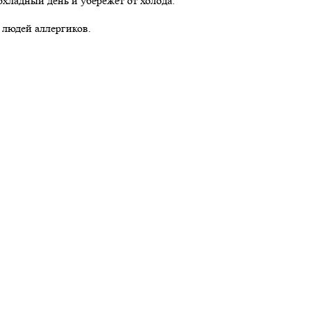
охладный день и убережет от холода.
 людей аллергиков.