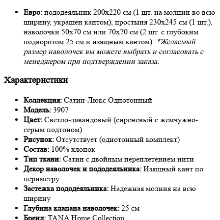
Евро:
пододеяльник 200х220 см (1 шт. на молнии во всю
ширину, украшен кантом), простыня 230х245 см (1 шт.),
наволочки 50х70 см или 70х70 см (2 шт. с глубоким
подворотом 25 см и изящным кантом).
*Желаемый
размер наволочек вы можете выбрать и согласовать с
менеджером при подтверждении заказа.
Характеристики
Коллекция:
Сатин-Люкс Однотонный
Модель:
3907
Цвет:
Светло-лавандовый (сиреневый с жемчужно-
серым подтоном)
Рисунок:
Отсутствует (однотонный комплект)
Состав:
100% хлопок
Тип ткани:
Сатин с двойным переплетением нити
Декор наволочек и пододеяльника:
Изящный кант по
периметру
Застежка пододеяльника:
Надежная молния на всю
ширину
Глубина клапана наволочек:
25 см
Бренд:
TANA Home Collection