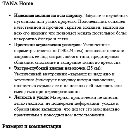
TANA Home
Надежная молния на всю ширину:
Забудьте о неудобных
пуговицах или узких прорезях. Пододеяльник оснащен
качественной и прочной скрытой молнией, вшитой на
всю его ширину, что позволяет менять постельное белье
невероятно быстро и легко.
Простыни королевских размеров:
Увеличенные
параметры простыни (230х245 см) позволяют надежно
заправить ее под матрас любого типа, предотвращая
сбивание, сползание и задирание ткани во время сна.
Экстра-глубокий клапан наволочек (25 см):
Увеличенный внутренний «кармашек» надежно и
эстетично фиксирует подушку внутри наволочки,
полностью скрывая ее и не позволяя ей выпадать или
смещаться при переворачивании.
Легкость в уходе:
Материал практически не мнется,
легко гладится, не подвержен деформации, усадке и
образованию катышков, что делает его максимально
практичным в повседневном использовании.
Размеры и комплектация