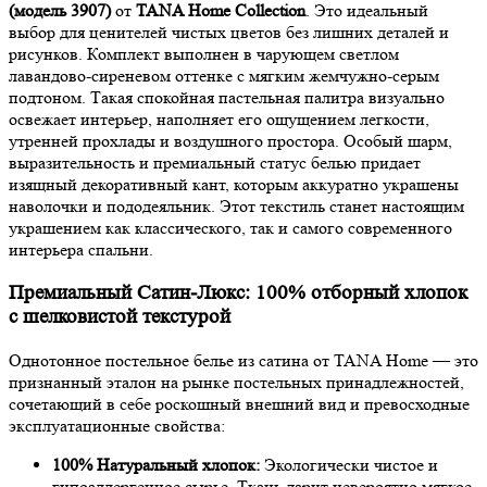
(модель 3907)
от
TANA Home Collection
. Это идеальный
выбор для ценителей чистых цветов без лишних деталей и
рисунков. Комплект выполнен в чарующем светлом
лавандово-сиреневом оттенке с мягким жемчужно-серым
подтоном. Такая спокойная пастельная палитра визуально
освежает интерьер, наполняет его ощущением легкости,
утренней прохлады и воздушного простора. Особый шарм,
выразительность и премиальный статус белью придает
изящный декоративный кант, которым аккуратно украшены
наволочки и пододеяльник. Этот текстиль станет настоящим
украшением как классического, так и самого современного
интерьера спальни.
Премиальный Сатин-Люкс: 100% отборный хлопок
с шелковистой текстурой
Однотонное постельное белье из сатина от TANA Home — это
признанный эталон на рынке постельных принадлежностей,
сочетающий в себе роскошный внешний вид и превосходные
эксплуатационные свойства:
100% Натуральный хлопок:
Экологически чистое и
гипоаллергенное сырье. Ткань дарит невероятно мягкое,