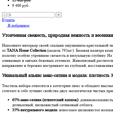
12 400 руб.
9 400
руб.
-
+
Купить
В избранное
Утонченная свежесть, природная нежность и весенняя
Наполните интерьер своей спальни ощущением кристальной чи
от
TANA Home Collection
(модель 792mv). Базовая палитра ком
полотну особую утреннюю свежесть и визуальную глубину. На
оливковых и мягких бежевых оттенках. Живописный растительн
напряжение и бережно настраивает на глубокий, восстанавлив
Уникальный альянс мако-сатина и модала: плотность 
Текстиль набора относится к категории люкс и обладает высо
сочетает в себе лучшие свойства двух экологически чистых п
65% мако-сатина (египетский хлопок):
длинноволокнистый
деликатный, шелковистый сатиновый отблеск.
35% натурального модала:
невесомое шелковистое волокн