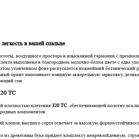
 легкость в вашей спальне
стоты, воздушного простора и изысканной гармонии с премиаль
плекта выполнена в благородном молочно-белом цвете с едва у
 этом утонченном фоне распускается нежнейший ботанический р
ый принт напоминает изящную акварельную зарисовку, деликатн
ающий сон.
320 TC
кой плотностью плетения
320 TC
, обеспечивающей полотну исклю
риродных компонентов:
 хлопок высшего сорта отвечает за высокую формоустойчивость 
о из древесины бука придает комплекту непревзойденную, стру