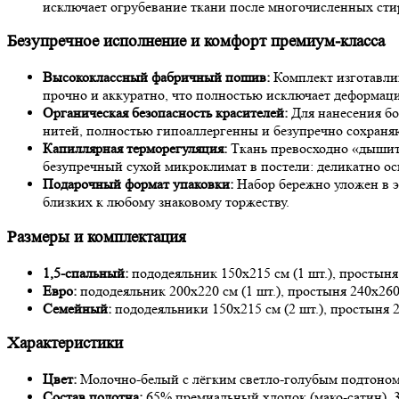
исключает огрубевание ткани после многочисленных сти
Безупречное исполнение и комфорт премиум-класса
Высококлассный фабричный пошив:
Комплект изготавлив
прочно и аккуратно, что полностью исключает деформац
Органическая безопасность красителей:
Для нанесения бо
нитей, полностью гипоаллергенны и безупречно сохраня
Капиллярная терморегуляция:
Ткань превосходно «дышит»
безупречный сухой микроклимат в постели: деликатно ос
Подарочный формат упаковки:
Набор бережно уложен в э
близких к любому знаковому торжеству.
Размеры и комплектация
1,5-спальный:
пододеяльник 150х215 см (1 шт.), простыня 
Евро:
пододеяльник 200х220 см (1 шт.), простыня 240х260 
Семейный:
пододеяльники 150х215 см (2 шт.), простыня 24
Характеристики
Цвет:
Молочно-белый с лёгким светло-голубым подтоном
Состав полотна:
65% премиальный хлопок (мако-сатин), 