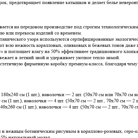
рок, предотвращает появление катышков и делает белье невероя
ается на передовом производстве под строгим технологическим
ию или перекосы изделий со временем.
танического узора используются сертифицированные экологичес
ют всю нежность коралловых, оливковых и бежевых тонов даже п
 и поглощает влагу на 50% эффективнее традиционного хлопка,
вежает в летний зной и удерживает уютное тепло зимой.
стетичную фирменную коробку премиум-класса, благодаря чему
180х240 см (1 шт.), наволочки — 2 шт. (50х70 см или 70х70 см н
см (1 шт.), наволочки — 4 шт. (50х70 см — 2 шт., 70х70 см — 2 ш
0х260 см (1 шт.), наволочки — 4 шт. (50х70 см — 2 шт., 70х70 с
 и нежным ботаническим рисунком в кораллово-розовых, серо-о
35% натуральный модал