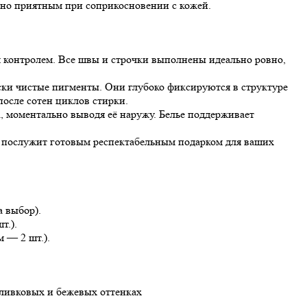
тно приятным при соприкосновении с кожей.
 контролем. Все швы и строчки выполнены идеально ровно,
ки чистые пигменты. Они глубоко фиксируются в структуре
осле сотен циклов стирки.
 моментально выводя её наружу. Белье поддерживает
 послужит готовым респектабельным подарком для ваших
а выбор).
т.).
м — 2 шт.).
ливковых и бежевых оттенках