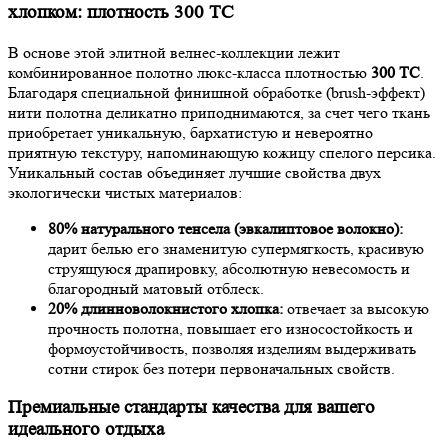
хлопком: плотность 300 TC
В основе этой элитной велнес-коллекции лежит
комбинированное полотно люкс-класса плотностью
300 TC
.
Благодаря специальной финишной обработке (brush-эффект)
нити полотна деликатно приподнимаются, за счет чего ткань
приобретает уникальную, бархатистую и невероятно
приятную текстуру, напоминающую кожицу спелого персика.
Уникальный состав объединяет лучшие свойства двух
экологически чистых материалов:
80% натурального тенсела (эвкалиптовое волокно):
дарит белью его знаменитую супермягкость, красивую
струящуюся драпировку, абсолютную невесомость и
благородный матовый отблеск.
20% длинноволокнистого хлопка:
отвечает за высокую
прочность полотна, повышает его износостойкость и
формоустойчивость, позволяя изделиям выдерживать
сотни стирок без потери первоначальных свойств.
Премиальные стандарты качества для вашего
идеального отдыха