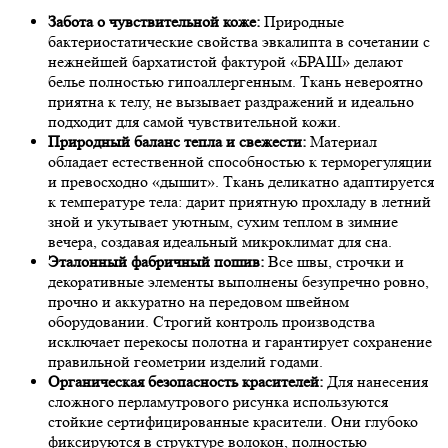
Забота о чувствительной коже:
Природные
бактериостатические свойства эвкалипта в сочетании с
нежнейшей бархатистой фактурой «БРАШ» делают
белье полностью гипоаллергенным. Ткань невероятно
приятна к телу, не вызывает раздражений и идеально
подходит для самой чувствительной кожи.
Природный баланс тепла и свежести:
Материал
обладает естественной способностью к терморегуляции
и превосходно «дышит». Ткань деликатно адаптируется
к температуре тела: дарит приятную прохладу в летний
зной и укутывает уютным, сухим теплом в зимние
вечера, создавая идеальный микроклимат для сна.
Эталонный фабричный пошив:
Все швы, строчки и
декоративные элементы выполнены безупречно ровно,
прочно и аккуратно на передовом швейном
оборудовании. Строгий контроль производства
исключает перекосы полотна и гарантирует сохранение
правильной геометрии изделий годами.
Органическая безопасность красителей:
Для нанесения
сложного перламутрового рисунка используются
стойкие сертифицированные красители. Они глубоко
фиксируются в структуре волокон, полностью