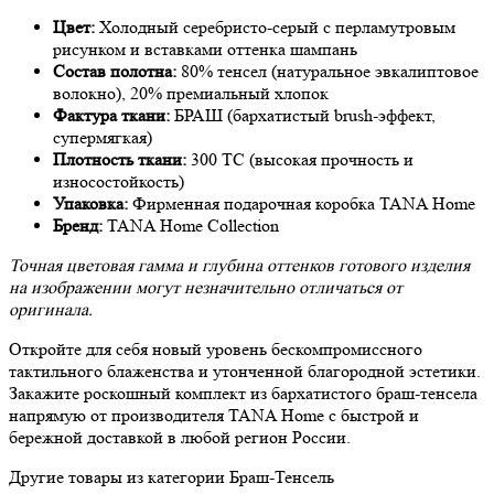
Цвет:
Холодный серебристо-серый с перламутровым
рисунком и вставками оттенка шампань
Состав полотна:
80% тенсел (натуральное эвкалиптовое
волокно), 20% премиальный хлопок
Фактура ткани:
БРАШ (бархатистый brush-эффект,
супермягкая)
Плотность ткани:
300 TC (высокая прочность и
износостойкость)
Упаковка:
Фирменная подарочная коробка TANA Home
Бренд:
TANA Home Collection
Точная цветовая гамма и глубина оттенков готового изделия
на изображении могут незначительно отличаться от
оригинала.
Откройте для себя новый уровень бескомпромиссного
тактильного блаженства и утонченной благородной эстетики.
Закажите роскошный комплект из бархатистого браш-тенсела
напрямую от производителя TANA Home с быстрой и
бережной доставкой в любой регион России.
Другие товары из категории Браш-Тенсель