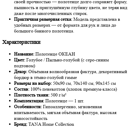
своей прочностью — полотенце долго сохраняет форму,
пышность и приглушённую глубину цвета, не теряя вид
даже после многочисленных стирок.
Практичная размерная сетка:
Модель представлена в
удобных размерах — от формата для рук и лица до
большого банного полотенца.
Характеристики
Название:
Полотенце ОКЕАН
Цвет:
Голубое / Пыльно-голубой (с серо-синим
подтоном)
Декор:
Объёмная волнообразная фактура, декоративный
бордюр в тёмно-голубой гамме
Размеры на выбор:
50х90 см, 70х140 см, 90х145 см
Состав:
100% пенекоттон (хлопок премиум-класса)
Плотность ткани:
500 г/м²
Комплектация:
Полотенце — 1 шт.
Особенности:
Гипоаллергенно, мгновенная
впитываемость, мягкая объёмная фактура, высокая
износостойкость
Бренд:
TANA Home Collection