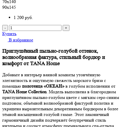
70х140
90х145
1 200
руб.
-
+
Купить
В избранное
Приглушённый пыльно-голубой оттенок,
волнообразная фактура, стильный бордюр и
комфорт от TANA Home
Добавьте в интерьер ванной комнаты утончённую
элегантность и ощутимую свежесть морского бриза с
помощью
полотенца «ОКЕАН»
в голубом исполнении от
TANA Home Collection
. Модель выполнена в благородном
приглушённом пыльно-голубом цвете с мягким серо-синим
подтоном, объёмной волнообразной фактурой полотна и
украшена выразительным декоративным бордюром в более
тёмной насыщенной голубой гамме. Этот лаконичный
гармоничный дизайн подчеркнёт безупречный стиль
интерьера и создаст атмосферу премиального спа-отдыха