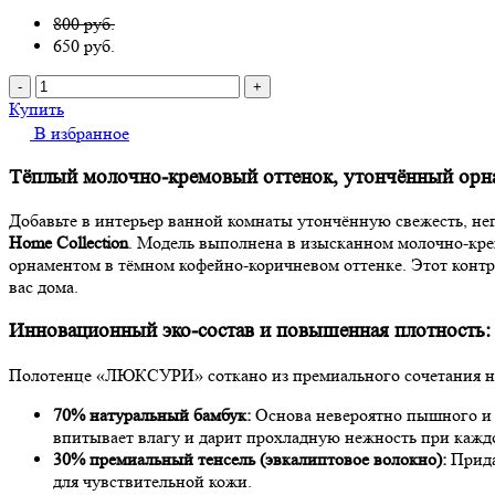
800 руб.
650
руб.
-
+
Купить
В избранное
Тёплый молочно-кремовый оттенок, утончённый ор
Добавьте в интерьер ванной комнаты утончённую свежесть, 
Home Collection
. Модель выполнена в изысканном молочно-кр
орнаментом в тёмном кофейно-коричневом оттенке. Этот конт
вас дома.
Инновационный эко-состав и повышенная плотность: 
Полотенце «ЛЮКСУРИ» соткано из премиального сочетания на
70% натуральный бамбук:
Основа невероятно пышного и 
впитывает влагу и дарит прохладную нежность при кажд
30% премиальный тенсель (эвкалиптовое волокно):
Прида
для чувствительной кожи.