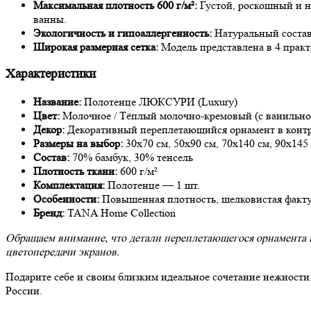
Максимальная плотность 600 г/м²:
Густой, роскошный и н
ванны.
Экологичность и гипоаллергенность:
Натуральный состав 
Широкая размерная сетка:
Модель представлена в 4 практ
Характеристики
Название:
Полотенце ЛЮКСУРИ (Luxury)
Цвет:
Молочное / Тёплый молочно-кремовый (с ванильн
Декор:
Декоративный переплетающийся орнамент в контр
Размеры на выбор:
30х70 см, 50х90 см, 70х140 см, 90х145
Состав:
70% бамбук, 30% тенсель
Плотность ткани:
600 г/м²
Комплектация:
Полотенце — 1 шт.
Особенности:
Повышенная плотность, шелковистая фактур
Бренд:
TANA Home Collection
Обращаем внимание, что детали переплетающегося орнамента и 
цветопередачи экранов.
Подарите себе и своим близким идеальное сочетание нежности
России.