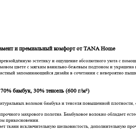
намент и премиальный комфорт от TANA Home
непревзойдённую эстетику и ощущение абсолютного уюта с пом
емовом цвете с мягким ванильно-бежевым подтоном и украшен
растный запоминающийся дизайн в сочетании с невероятно пыш
70% бамбук, 30% тенсель (600 г/м²)
туральных волокон бамбука и тенселя повышенной плотности, 
прочного махрового полотна. Бамбуковое волокно обладает ес
ом прикосновении.
ет ткани исключительную шелковистость, дополнительную проч