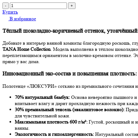
-
+
Купить
В избранное
Тёплый шоколадно-коричневый оттенок, утончённы
Добавьте в интерьер ванной комнаты благородную роскошь, 
TANA Home Collection
. Модель выполнена в тёплом шоколадн
переплетающимся орнаментом в молочно-кремовом оттенке. Э
прямо у вас дома.
Инновационный эко-состав и повышенная плотность: 
Полотенце «ЛЮКСУРИ» соткано из премиального сочетания на
70% натуральный бамбук:
Основа невероятно пышного и 
впитывает влагу и дарит прохладную нежность при кажд
30% премиальный тенсель (эвкалиптовое волокно):
Прида
для чувствительной кожи.
Максимальная плотность 600 г/м²:
Густой, роскошный и н
ванны.
Экологичность и гипоаллергенность:
Натуральный состав 