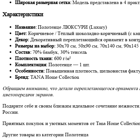
Широкая размерная сетка:
Модель представлена в 4 практ
Характеристики
Название:
Полотенце ЛЮКСУРИ (Luxury)
Цвет:
Коричневое / Тёплый шоколадно-коричневый (с ка
Декор:
Декоративный переплетающийся орнамент в контр
Размеры на выбор:
30х70 см, 50х90 см, 70х140 см, 90х145
Состав:
70% бамбук, 30% тенсель
Плотность ткани:
600 г/м²
Комплектация:
Полотенце — 1 шт.
Особенности:
Повышенная плотность, шелковистая фактур
Бренд:
TANA Home Collection
Обращаем внимание, что детали переплетающегося орнамента и 
цветопередачи экранов.
Подарите себе и своим близким идеальное сочетание нежности
России.
Приятных покупок и уютных моментов от Tana Home Collection
Другие товары из категории Полотенца