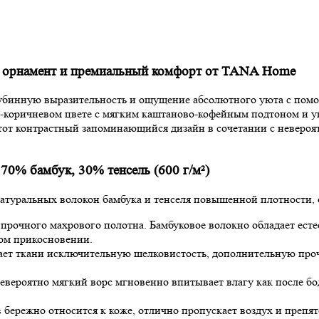
й орнамент и премиальный комфорт от TANA Home
глубинную выразительность и ощущение абсолютного уюта с по
о-коричневом цвете с мягким каштаново-кофейным подтоном и 
тот контрастный запоминающийся дизайн в сочетании с неверо
70% бамбук, 30% тенсель (600 г/м²)
туральных волокон бамбука и тенселя повышенной плотности, 
прочного махрового полотна. Бамбуковое волокно обладает ес
ом прикосновении.
ет ткани исключительную шелковистость, дополнительную проч
евероятно мягкий ворс мгновенно впитывает влагу как после бо
бережно относится к коже, отлично пропускает воздух и препя