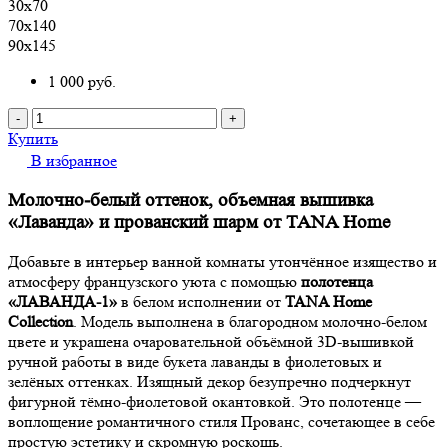
30х70
70х140
90х145
1 000
руб.
-
+
Купить
В избранное
Молочно-белый оттенок, объемная вышивка
«Лаванда» и прованский шарм от TANA Home
Добавьте в интерьер ванной комнаты утончённое изящество и
атмосферу французского уюта с помощью
полотенца
«ЛАВАНДА-1»
в белом исполнении от
TANA Home
Collection
. Модель выполнена в благородном молочно-белом
цвете и украшена очаровательной объёмной 3D-вышивкой
ручной работы в виде букета лаванды в фиолетовых и
зелёных оттенках. Изящный декор безупречно подчеркнут
фигурной тёмно-фиолетовой окантовкой. Это полотенце —
воплощение романтичного стиля Прованс, сочетающее в себе
простую эстетику и скромную роскошь.