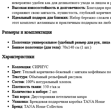
невероятно удобен как для деликатного ухода за лицом и 
Высокая износостойкость и долговечность:
Благодаря про
сохраняют свою мягкость, пушистость, глубокий коричне
Идеальный подарок для близких:
Набор бережно сложен 
этот комплект желанным и практичным подарком на любо
Размеры и комплектация
Полотенце универсальное (удобный размер для рук, лица 
Банное полотенце (для тела):
70х140 см (1 шт.)
Характеристики
Коллекция:
СИРИУС
Цвет:
Тёплый коричнево-бежевый с мягким кофейным п
Текстура:
Объёмный рельефный рисунок
Состав:
100% натуральный хлопок
Плотность ткани:
550 г/кв.м
Количество в наборе:
2 шт.
Тип ворса:
Двусторонняя петельчатая махра
Упаковка:
Брендовая подарочная коробка TANA Home
Бренд:
TANA Home Collection