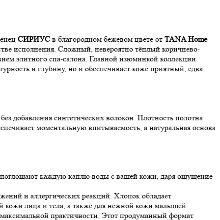
тенец
СИРИУС
в благородном бежевом цвете от
TANA Home
естве исполнения. Сложный, невероятно тёплый коричнево-
вием элитного спа-салона. Главной изюминкой коллекции
турность и глубину, но и обеспечивает коже приятный, едва
ез добавления синтетических волокон. Плотность полотна
еспечивает моментальную впитываемость, а натуральная основа
 поглощают каждую каплю воды с вашей кожи, даря ощущение
жений и аллергических реакций. Хлопок обладает
 кожи лица и тела, а также для нежной кожи малышей.
ия максимальной практичности. Этот продуманный формат