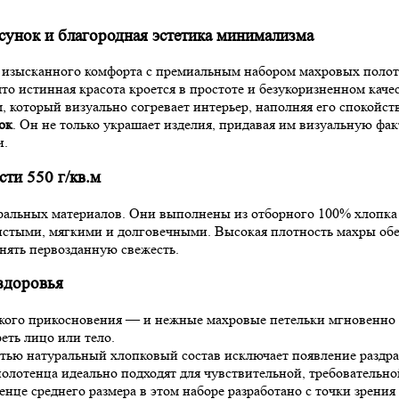
сунок и благородная эстетика минимализма
и изысканного комфорта с премиальным набором махровых поло
что истинная красота кроется в простоте и безукоризненном кач
который визуально согревает интерьер, наполняя его спокойст
ок
. Он не только украшает изделия, придавая им визуальную фак
и.
ти 550 г/кв.м
льных материалов. Они выполнены из отборного 100% хлопка б
шистыми, мягкими и долговечными. Высокая плотность махры об
нять первозданную свежесть.
здоровья
кого прикосновения — и нежные махровые петельки мгновенно
еть лицо или тело.
ью натуральный хлопковый состав исключает появление раздра
лотенца идеально подходят для чувствительной, требовательной
нце среднего размера в этом наборе разработано с точки зрен