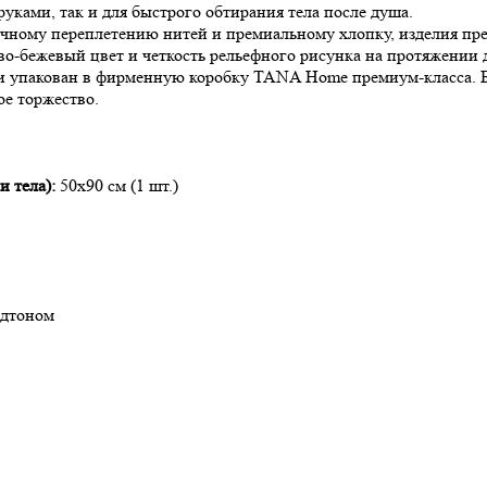
руками, так и для быстрого обтирания тела после душа.
чному переплетению нитей и премиальному хлопку, изделия пр
во-бежевый цвет и четкость рельефного рисунка на протяжении д
и упакован в фирменную коробку TANA Home премиум-класса. Б
е торжество.
и тела):
50х90 см (1 шт.)
одтоном