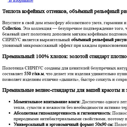
В избранное
Теплота кофейных оттенков, объёмный рельефный ри
Впустите в свой дом атмосферу абсолютного уюта, гармонии 
Collection
. Эта коллекция — безупречное подтверждение того, 
бежевый цвет полотенец дополнен мягким кофейным подтоном, 
СИРИУС является выразительный
объёмный рельефный рисун
уловимый микромассажный эффект при каждом прикосновени
Премиальный 100% хлопок: золотой стандарт плотнос
Полотенца СИРИУС созданы для ценителей безупречных натура
составляет
550 г/кв.м
, что делает эти изделия удивительно пу
позволяет изделиям отлично «дышать», быстро сохнуть и сохра
Премиальные велнес-стандарты для вашей красоты и 
Моментальное впитывание влаги:
Достаточно одного лег
тепла, сухости и нежности без необходимости активно тер
Абсолютная гипоаллергенность и гигиеничность:
Полност
природными антибактериальными свойствами, поэтому по
Универсальный и эргономичный формат 50х90 см:
Полоте