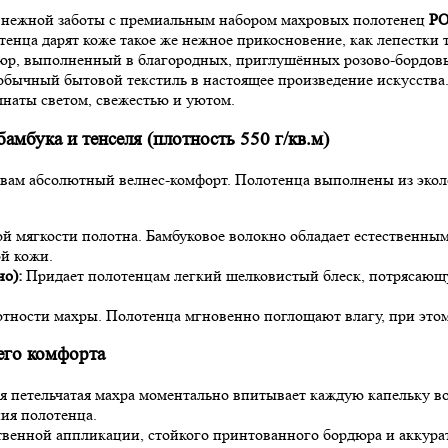
и нежной заботы с премиальным набором махровых полотенец
Р
тенца дарят коже такое же нежное прикосновение, как лепестки
юр, выполненный в благородных, приглушённых розово-бордовы
 обычный бытовой текстиль в настоящее произведение искусств
наты светом, свежестью и уютом.
мбука и тенселя (плотность 550 г/кв.м)
ь вам абсолютный велнес-комфорт. Полотенца выполнены из эко
й мягкости полотна. Бамбуковое волокно обладает естественны
ой кожи.
о):
Придает полотенцам легкий шелковистый блеск, потрясающ
тности махры. Полотенца мгновенно поглощают влагу, при этом
его комфорта
петельчатая махра моментально впитывает каждую капельку вод
ия полотенца.
венной аппликации, стойкого принтованного бордюра и аккура