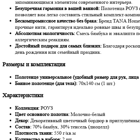
запоминающимся элементом современного интерьера.
Безупречная гармония в вашей ванной:
Полотенца РОУЗ п
позволяет вам легко составить стильный комплект-компа
Бескомпромиссное качество без брака:
Бренд TANA Home с
прочные нити, гарантируя идеально ровные швы и безупр
Абсолютная экологичность:
Смесь бамбука и эвкалипта п
аллергическим реакциям.
Достойный подарок для самых близких:
Благодаря роскош
день рождения или семейный праздник.
Размеры и комплектация
Полотенце универсальное (удобный размер для рук, лица 
Банное полотенце (для тела):
70х140 см (1 шт.)
Характеристики
Коллекция:
РОУЗ
Цвет основного полотна:
Молочно-белый
Декор:
Декоративный цветочный бордюр в приглушённых 
Состав:
70% бамбук, 30% тенсель (лиоцелл)
Плотность ткани:
550 г/кв.м
Количество в наборе:
2 шт.