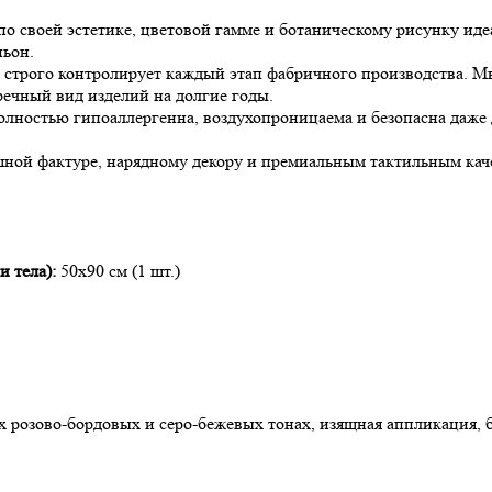
о своей эстетике, цветовой гамме и ботаническому рисунку ид
ньон.
трого контролирует каждый этап фабричного производства. Мы
ечный вид изделий на долгие годы.
олностью гипоаллергенна, воздухопроницаема и безопасна даже 
ной фактуре, нарядному декору и премиальным тактильным каче
и тела):
50х90 см (1 шт.)
розово-бордовых и серо-бежевых тонах, изящная аппликация, 