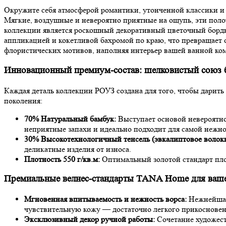
Окружите себя атмосферой романтики, утонченной классики 
Мягкие, воздушные и невероятно приятные на ощупь, эти поло
коллекции является роскошный декоративный цветочный борд
аппликацией и кокетливой бахромой по краю, что превращает
флористических мотивов, наполняя интерьер вашей ванной ком
Инновационный премиум-состав: шелковистый союз ба
Каждая деталь коллекции РОУЗ создана для того, чтобы дарит
поколения:
70% Натуральный бамбук:
Выступает основой невероятно
неприятные запахи и идеально подходит для самой нежн
30% Высокотехнологичный тенсель (эвкалиптовое волокн
деликатные изделия от износа.
Плотность 550 г/кв.м:
Оптимальный золотой стандарт пло
Премиальные велнес-стандарты TANA Home для ваш
Мгновенная впитываемость и нежность ворса:
Нежнейшая 
чувствительную кожу — достаточно легкого прикосновен
Эксклюзивный декор ручной работы:
Сочетание художест