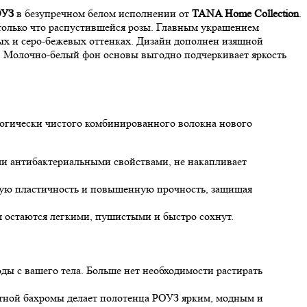
ОУЗ
в безупречном белом исполнении от
TANA Home Collection
.
 только что распустившейся розы. Главным украшением
х и серо-бежевых оттенках. Дизайн дополнен изящной
а. Молочно-белый фон основы выгодно подчеркивает яркость
логически чистого комбинированного волокна нового
ми антибактериальными свойствами, не накапливает
ую пластичность и повышенную прочность, защищая
 остаются легкими, пушистыми и быстро сохнут.
ы с вашего тела. Больше нет необходимости растирать
тной бахромы делает полотенца РОУЗ ярким, модным и