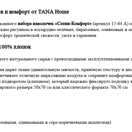
ок и комфорт от TANA Home
сканного
набора наволочек «Сатин-Комфорт»
(артикул 15-64 А) 
ким рисунком в изумрудно-зелёных, бирюзовых, оливковых и м
осферу тропической свежести, уюта и гармонии.
 100% хлопок
ного натурального сырья с превосходными эксплуатационными 
я дарит ткани удивительную мягкость, приятную текстуру и ше
ечивает отличную циркуляцию воздуха и сохраняет комфортный
подворотом (клапаном), который надежно фиксирует подушку в
ртного размера 50х70 см или классического формата 70х70 см.
зовыми, оливковыми и серо-коричневыми акцентами)