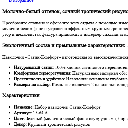
В избранное
Молочно-белый оттенок, сочный тропический рисун
Преобразите спальню и оформите зону отдыха с помощью изы
молочно-белом фоне и украшена эффектным крупным тропичес
узор и шелковистая фактура привносят в интерьер спальни атм
Экологичный состав и премиальные характеристики:
Наволочки «Сатин-Комфорт» изготовлены из высококачествен
Натуральный сатин:
100% хлопок сатинового переплетени
Комфортная терморегуляция:
Натуральный материал обесп
Практичность и удобство:
Наволочки оснащены глубоким 
Размеры на выбор:
Комплект включает 2 наволочки станда
Характеристики
Название:
Набор наволочек Сатин-Комфорт
Артикул:
15-64 А
Цвет:
Зеленый (молочно-белый фон с изумрудными, бирю
Декор:
Крупный тропический рисунок