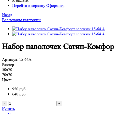
К оплате:
Перейти в корзину
Оформить
Назад
Все товары категории
Набор наволочек Сатин-Комфор
Артикул:
15-64А
Размер:
50х70
70х70
Цвет:
950 руб.
640
руб.
-
+
Купить